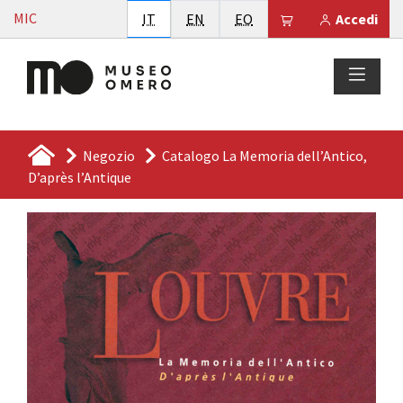
Vai al contenuto
MIC
Italiano
English
Esperanto
Il tuo carrello è
IT
EN
EO
Accedi
Negozio
Catalogo La Memoria dell’Antico,
D’après l’Antique