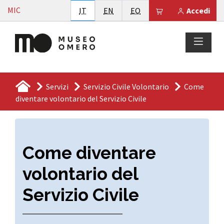
Vai al contenuto
MIC
Italiano
English
Esperanto
Il tuo carrello è
IT
EN
EO
Accedi
Servizi
Servizio Civile Volontario
Come
diventare volontario del Servizio Civile
Come diventare
volontario del
Servizio Civile