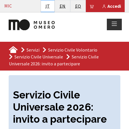
Vai al contenuto
MIC
Italiano
English
Esperanto
Il tuo carrello è
IT
EN
EO
Accedi
Servizi
Servizio Civile Volontario
Servizio Civile Universale
Servizio Civile
Universale 2026: invito a partecipare
Servizio Civile
Universale 2026:
invito a partecipare