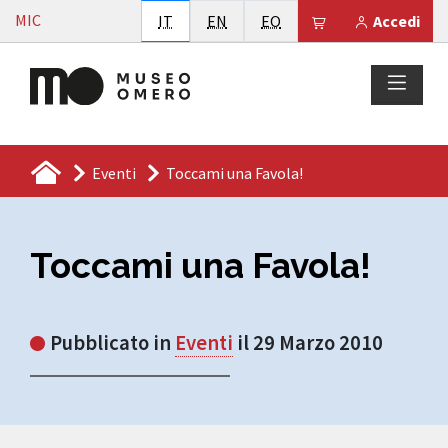
Vai al contenuto
MIC
Italiano
English
Esperanto
Il tuo carrello è
IT
EN
EO
Accedi
Eventi
Toccami una Favola!
Toccami una Favola!
Pubblicato in
Eventi
il 29 Marzo 2010