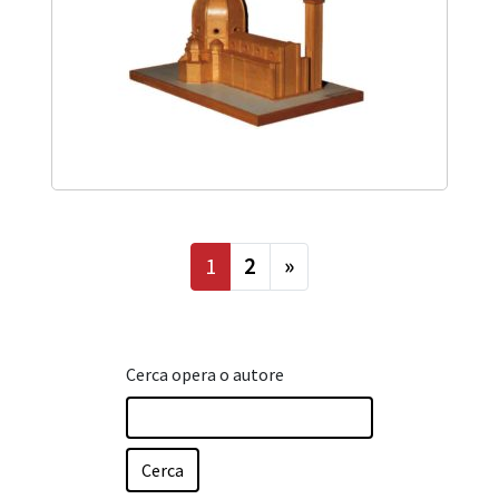
successiva
1
2
»
Cerca opera o autore
Cerca