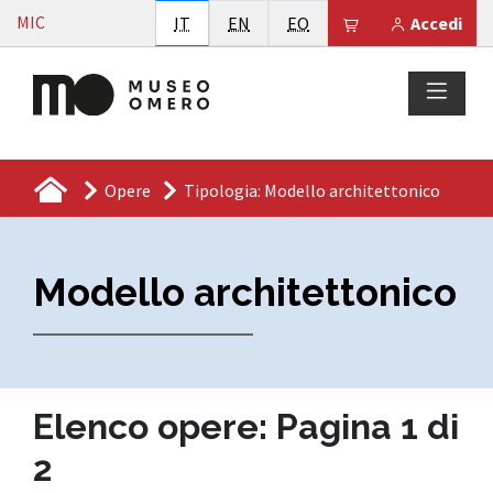
Vai al contenuto
MIC
Italiano
English
Esperanto
Il tuo carrello è
IT
EN
EO
Accedi
Opere
Tipologia: Modello architettonico
Modello architettonico
Elenco opere: Pagina 1 di
2