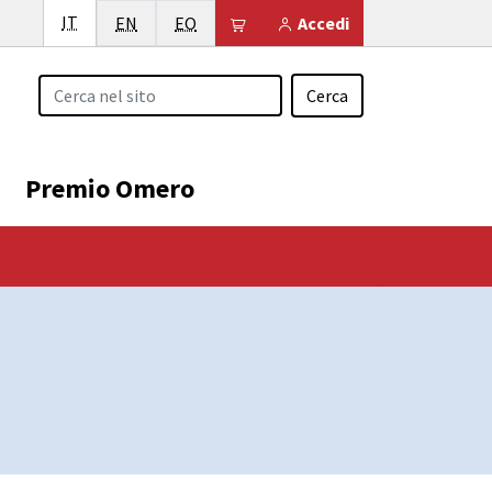
Italiano
IT
English
Esperanto
Il tuo carrello è vuoto
EN
EO
Accedi
Cerca
Premio Omero