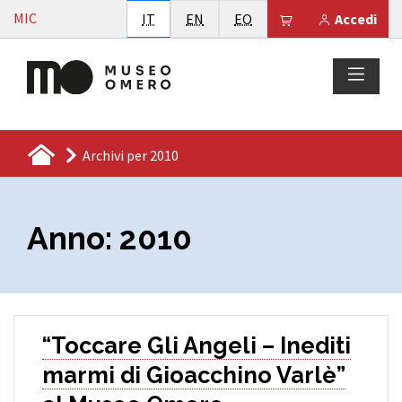
Vai al contenuto
MIC
Italiano
English
Esperanto
Il tuo carrello è
IT
EN
EO
Accedi
Archivi per 2010
Anno:
2010
“Toccare Gli Angeli – Inediti
marmi di Gioacchino Varlè”