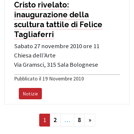
Cristo rivelato:
inaugurazione della
scultura tattile di Felice
Tagliaferri
Sabato 27 novembre 2010 ore 11
Chiesa dell'Arte
Via Gramsci, 315 Sala Bolognese
Pubblicato il 19 Novembre 2010
Notizie
successiva
1
2
…
8
»