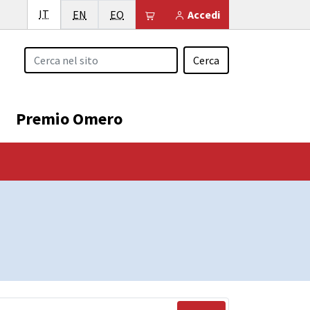
Italiano
IT
English
Esperanto
Il tuo carrello è vuoto
EN
EO
Accedi
Cerca
Premio Omero