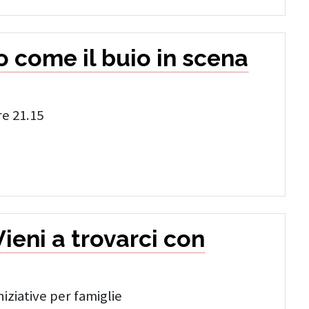
 come il buio in scena
re 21.15
ieni a trovarci con
iziative per famiglie