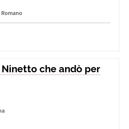
io Romano
o Ninetto che andò per
na