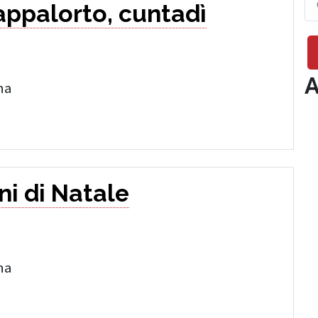
appalorto, cuntadì
A
na
ni di Natale
na