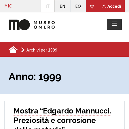
Vai al contenuto
MIC
Italiano
English
Esperanto
Il tuo carrello è
IT
EN
EO
Accedi
Archivi per 1999
Anno:
1999
Mostra “Edgardo Mannucci.
Preziosità e corrosione