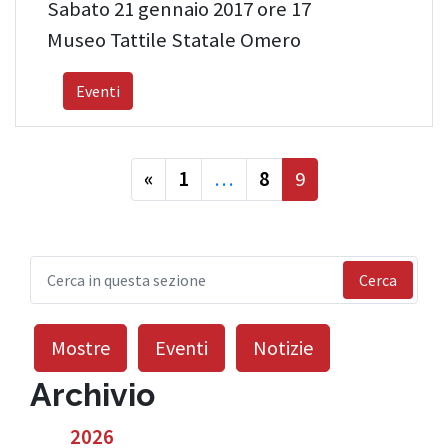
Sabato 21 gennaio 2017 ore 17
Museo Tattile Statale Omero
Eventi
precedente
«
1
…
8
9
Cerca
Mostre
Eventi
Notizie
Archivio
2026