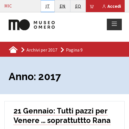
Vai al contenuto
MIC
Italiano
English
Esperanto
Il tuo carrello è
IT
EN
EO
Accedi
Archivi per 2017
Pagina 9
Anno:
2017
21 Gennaio: Tutti pazzi per
Venere … soprattuttto Rana