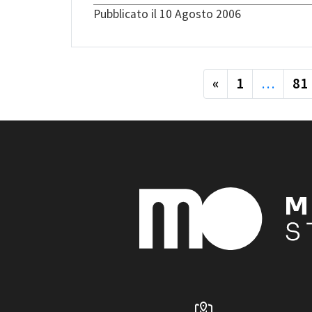
Pubblicato il 10 Agosto 2006
precedente
«
1
…
81