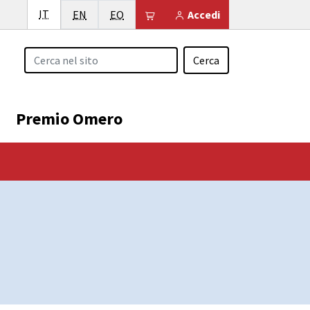
Italiano
IT
English
Esperanto
Il tuo carrello è vuoto
EN
EO
Accedi
Cerca
Premio Omero