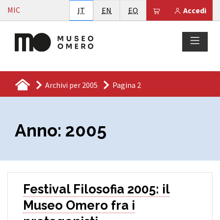
Vai al contenuto
MIC
Italiano
English
Esperanto
Il tuo carrello è
IT
EN
EO
Accedi
Archivi per 2005
Pagina 2
Anno:
2005
Festival Filosofia 2005: il
Museo Omero fra i