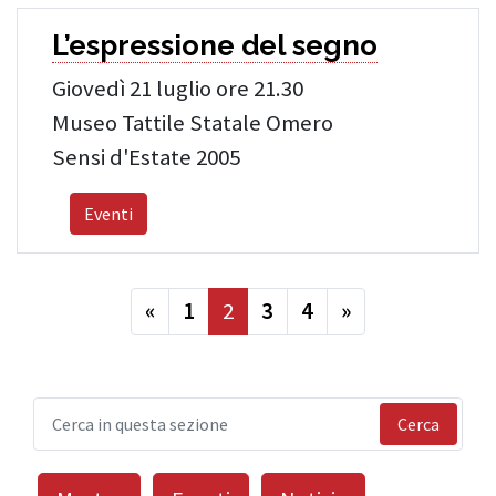
L’espressione del segno
Giovedì 21 luglio ore 21.30
Museo Tattile Statale Omero
Sensi d'Estate 2005
Eventi
precedente
successiva
«
1
2
3
4
»
Cerca