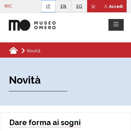
Vai al contenuto
MIC
Italiano
English
Esperanto
Il tuo carrello è
IT
EN
EO
Accedi
Novità
Novità
Dare forma ai sogni