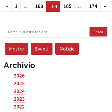
precedente
suc
«
1
…
163
164
165
…
174
»
Cerca
Mostre
Eventi
Notizie
Archivio
2026
2025
2024
2023
2022