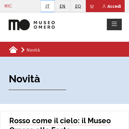
Vai al contenuto
MIC
Italiano
English
Esperanto
Il tuo carrello è
IT
EN
EO
Accedi
Novità
Novità
Rosso come il cielo: il Museo