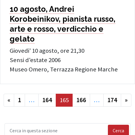
10 agosto, Andrei
Korobeinikov, pianista russo,
arte e rosso, verdicchio e
gelato
Giovedi' 10 agosto, ore 21,30
Sensi d'estate 2006
Museo Omero, Terrazza Regione Marche
precedente
suc
«
1
…
164
165
166
…
174
»
Cerca