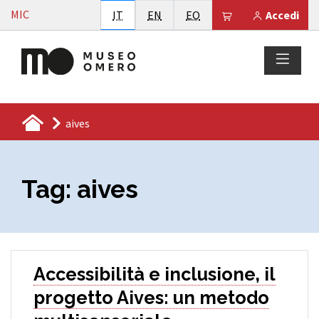
Vai al contenuto
MIC
Italiano
English
Esperanto
Il tuo carrello è
IT
EN
EO
Accedi
aives
Tag:
aives
Accessibilità e inclusione, il
progetto Aives: un metodo