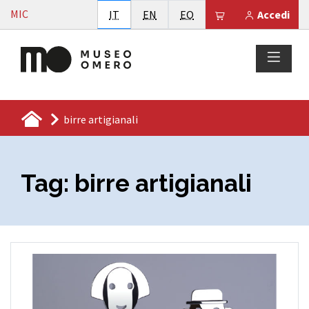
Vai al contenuto
MIC
Italiano
English
Esperanto
Il tuo carrello è
IT
EN
EO
Accedi
birre artigianali
Tag:
birre artigianali