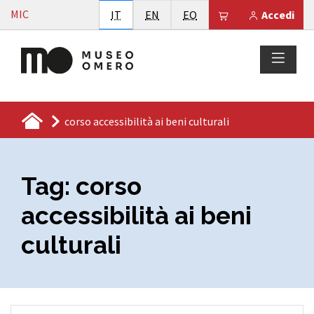
Vai al contenuto
MIC
Italiano
English
Esperanto
Il tuo carrello è
IT
EN
EO
Accedi
corso accessibilità ai beni culturali
Tag:
corso
accessibilità ai beni
culturali