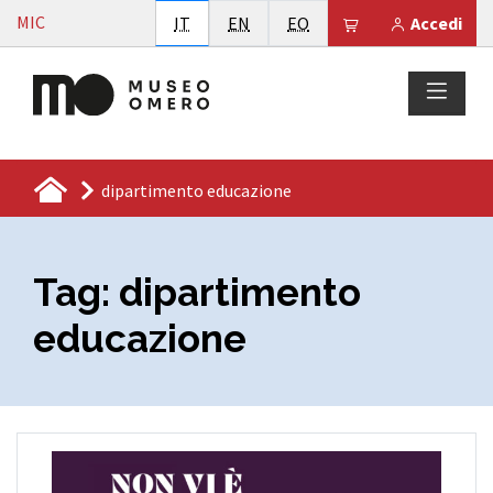
Vai al contenuto
MIC
Italiano
English
Esperanto
Il tuo carrello è
IT
EN
EO
Accedi
dipartimento educazione
Tag:
dipartimento
educazione