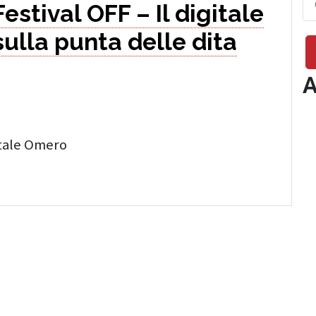
Festival OFF – Il digitale
sulla punta delle dita
A
atale Omero