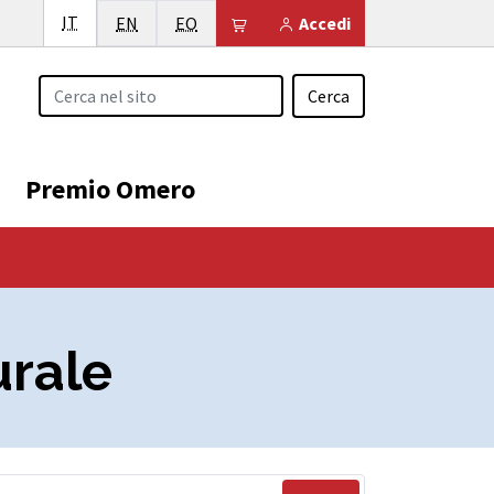
Italiano
IT
English
Esperanto
Il tuo carrello è vuoto
EN
EO
Accedi
Cerca
Premio Omero
urale