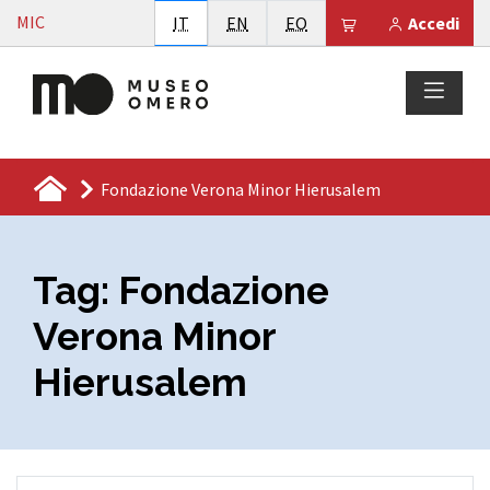
Vai al contenuto
MIC
Italiano
English
Esperanto
Il tuo carrello è
IT
EN
EO
Accedi
Fondazione Verona Minor Hierusalem
Tag:
Fondazione
Verona Minor
Hierusalem