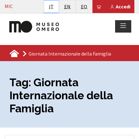
Vai al contenuto
MIC
Italiano
English
Esperanto
Il tuo carrello è
IT
EN
EO
Accedi
Giornata Internazionale della Famiglia
Tag:
Giornata
Internazionale della
Famiglia