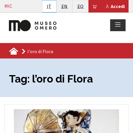
Vai al contenuto
MIC
Italiano
English
Esperanto
Il tuo carrello è
IT
EN
EO
Accedi
l'oro di Flora
Tag:
l’oro di Flora