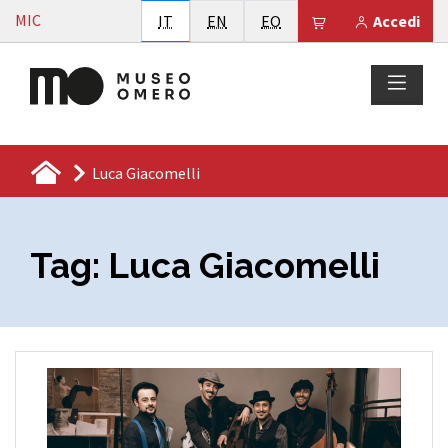
Vai al contenuto
MIC
Italiano
English
Esperanto
Il tuo carrello è
IT
EN
EO
Accedi
Luca Giacomelli
Tag:
Luca Giacomelli