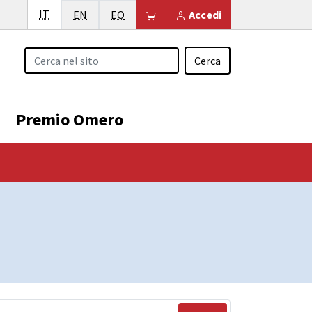
Italiano
IT
English
Esperanto
Il tuo carrello è vuoto
EN
EO
Accedi
Cerca
Premio Omero