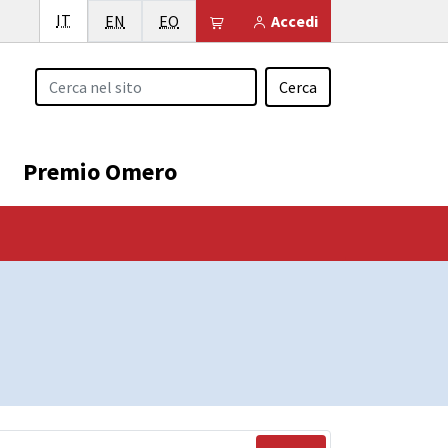
Italiano
IT
English
Esperanto
Il tuo carrello è vuoto
EN
EO
Accedi
Cerca
Premio Omero