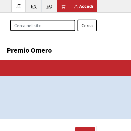
Italiano
IT
English
Esperanto
Il tuo carrello è vuoto
EN
EO
Accedi
Cerca
Premio Omero