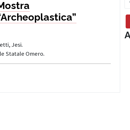
Mostra
“Archeoplastica”
A
tti, Jesi.
ile Statale Omero.