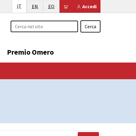
Italiano
IT
English
Esperanto
Il tuo carrello è vuoto
EN
EO
Accedi
Cerca
Premio Omero