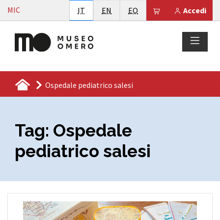
Vai al contenuto
MIC
Italiano
English
Esperanto
Il tuo carrello è
IT
EN
EO
Accedi
Ospedale pediatrico salesi
Tag:
Ospedale
pediatrico salesi