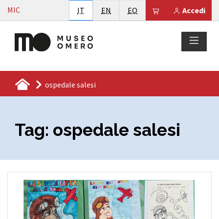
Vai al contenuto
MIC
Italiano
English
Esperanto
Il tuo carrello è
IT
EN
EO
Accedi
ospedale salesi
Tag:
ospedale salesi