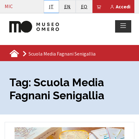
Vai al contenuto
MIC
Italiano
English
Esperanto
Il tuo carrello è
IT
EN
EO
Accedi
Scuola Media Fagnani Senigallia
Tag:
Scuola Media
Fagnani Senigallia