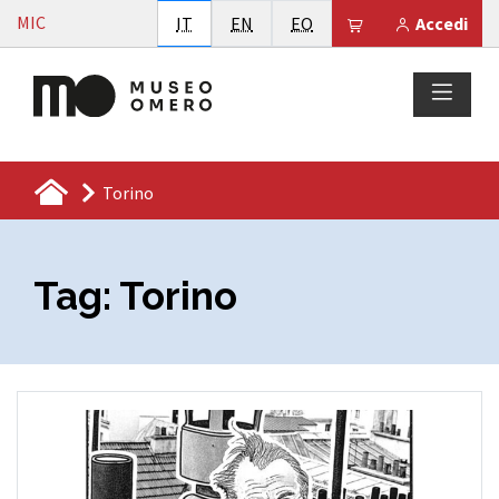
Vai al contenuto
MIC
Italiano
English
Esperanto
Il tuo carrello è
IT
EN
EO
Accedi
Torino
Tag:
Torino