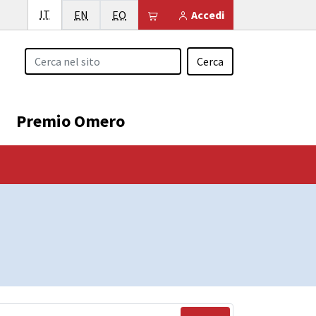
Italiano
IT
English
Esperanto
Il tuo carrello è vuoto
EN
EO
Accedi
Cerca
Premio Omero