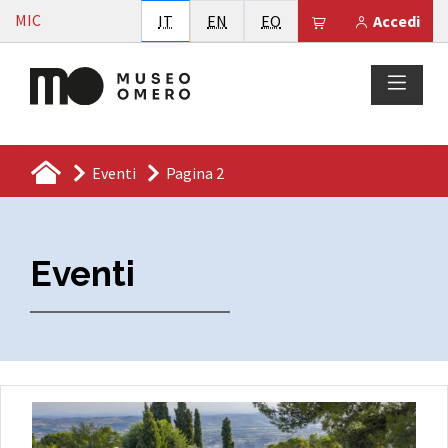
Vai al contenuto
MIC
Italiano
English
Esperanto
Il tuo carrello è
IT
EN
EO
Accedi
Eventi
Pagina 2
Eventi