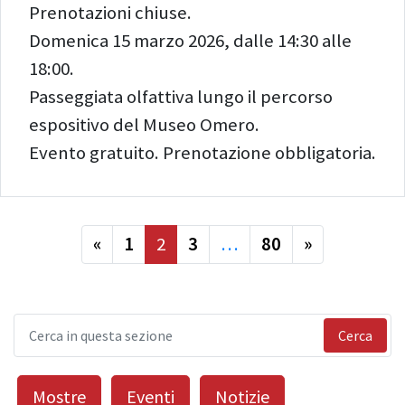
Prenotazioni chiuse.
Domenica 15 marzo 2026, dalle 14:30 alle
18:00.
Passeggiata olfattiva lungo il percorso
espositivo del Museo Omero.
Evento gratuito. Prenotazione obbligatoria.
precedente
successiva
«
1
2
3
…
80
»
Cerca
Mostre
Eventi
Notizie